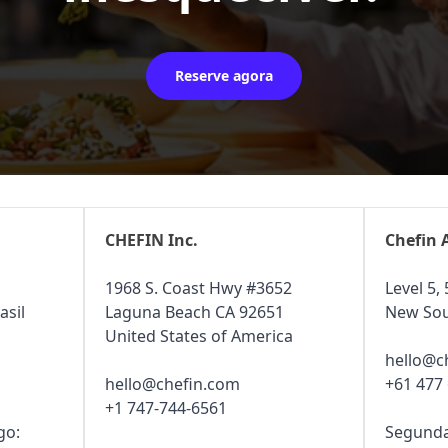
Reserve agora
CHEFIN Inc.
Chefin 
1968 S. Coast Hwy #3652
Level 5, 
asil
Laguna Beach CA 92651
New Sou
United States of America
hello@c
hello@chefin.com
+61 477
+1 747-744-6561
go:
Segunda