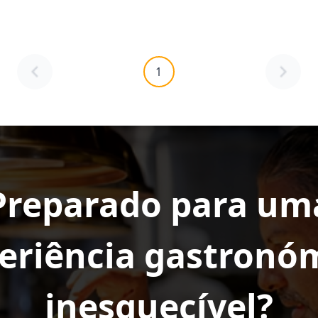
1
Preparado para um
eriência gastronó
inesquecível?