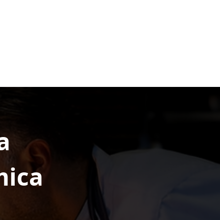
a
mica