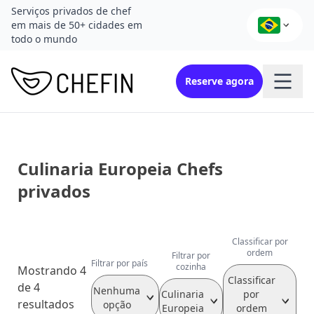
Serviços privados de chef
em mais de 50+ cidades em
todo o mundo
Reserve agora
Culinaria Europeia Chefs
privados
Classificar por
ordem
Filtrar por
Filtrar por país
cozinha
Mostrando 4
Classificar
de 4
Nenhuma
Culinaria
por
resultados
opção
Europeia
ordem