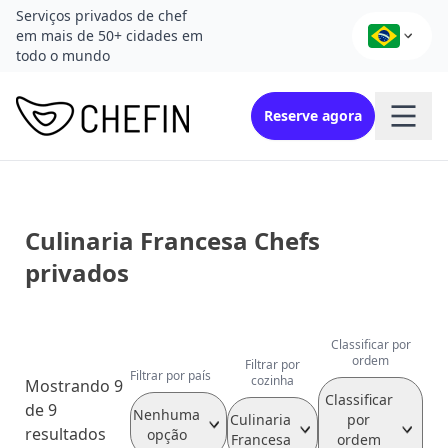
Serviços privados de chef
em mais de 50+ cidades em
todo o mundo
Reserve agora
Culinaria Francesa Chefs
privados
Classificar por
ordem
Filtrar por
Filtrar por país
cozinha
Mostrando 9
Classificar
de 9
Nenhuma
Culinaria
por
resultados
opção
Francesa
ordem