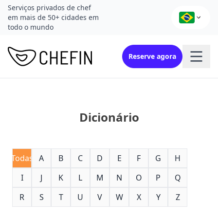
Serviços privados de chef
em mais de 50+ cidades em
todo o mundo
Reserve agora
Dicionário
Todas
A
B
C
D
E
F
G
H
I
J
K
L
M
N
O
P
Q
R
S
T
U
V
W
X
Y
Z